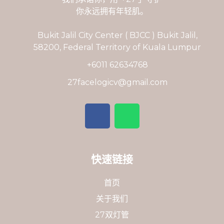
你永远拥有年轻肌。
Bukit Jalil City Center ( BJCC ) Bukit Jalil,
58200, Federal Territory of Kuala Lumpur
+6011 62634768
27facelogicv@gmail.com
F
W
a
h
c
a
e
t
b
s
o
a
快速链接
o
p
k
p
首页
关于我们
27双灯管