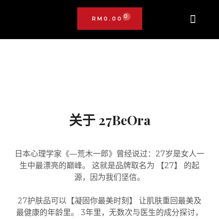
跳
至
0
RM
0.00
CART
内
首页
关于我们
产品详情
产品
成为代理
我的户口
联系我们
容
Sweet Bonanza
sweet bonanza
başarıbet
casino bet giriş
关于 27BeOra
日本心理学家《—荒木一郎》曾经说过：27岁是女人一
生中最漂亮的巅峰。 这就是品牌取名为 【27】 的起
源，因为我们坚信。
27护肤品可以【凝固你最美时刻】 让肌肤重回最美及
最健康的年龄里。 3年里，无数次与医生的成分探讨，