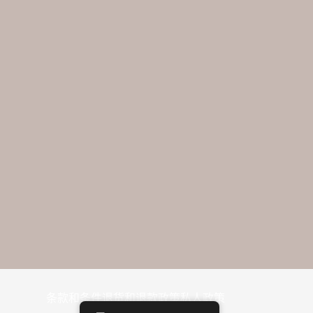
条款和条件
退货和退款政策
私人政策