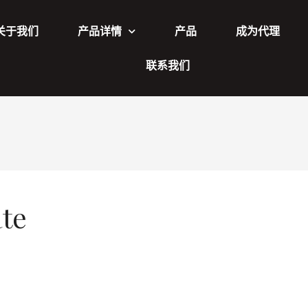
关于我们
产品详情
产品
成为代理
联系我们
ate