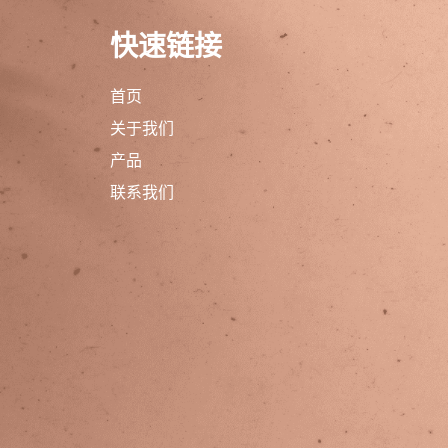
快速链接
首页
关于我们
产品
联系我们