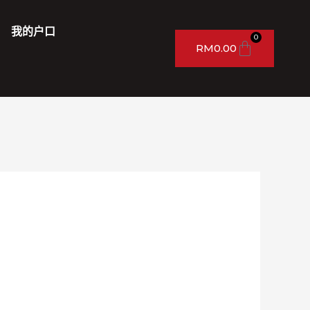
我的户口
0
Cart
RM
0.00