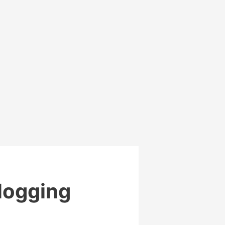
Blogging