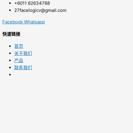
+6011 62634768
27facelogicv@gmail.com
Facebook
Whatsapp
快速链接
首页
关于我们
产品
联系我们