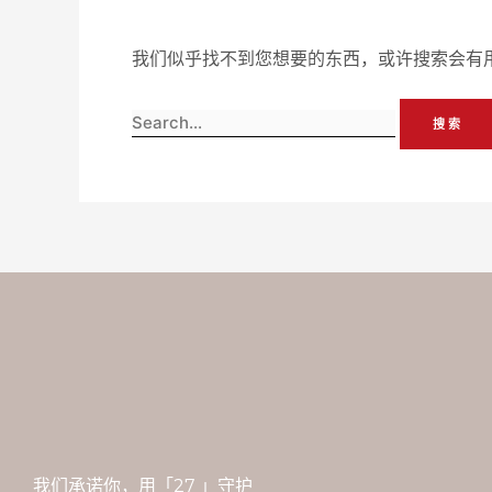
我们似乎找不到您想要的东西，或许搜索会有
我们承诺你，用「27 」守护