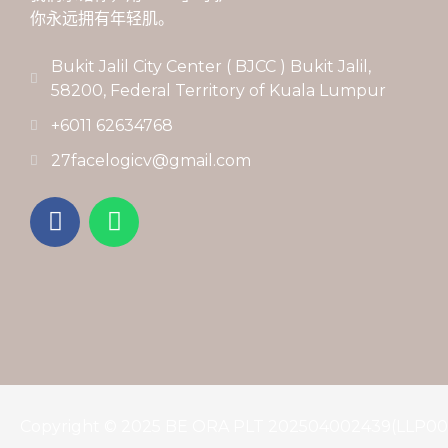
你永远拥有年轻肌。
Bukit Jalil City Center ( BJCC ) Bukit Jalil,
58200, Federal Territory of Kuala Lumpur
+6011 62634768
27facelogicv@gmail.com
F
W
a
h
c
a
e
t
b
s
o
a
o
p
k
p
Copyright © 2025 BE ORA PLT 202504002439(LLP004