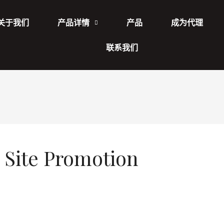
关于我们
产品详情
产品
成为代理
联系我们
, Site Promotion